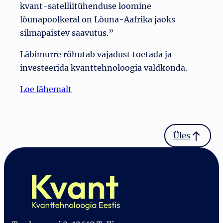
kvant-satelliitühenduse loomine
lõunapoolkeral on Lõuna-Aafrika jaoks
silmapaistev saavutus.”
Läbimurre rõhutab vajadust toetada ja
investeerida kvanttehnoloogia valdkonda.
Loe lähemalt
Üles