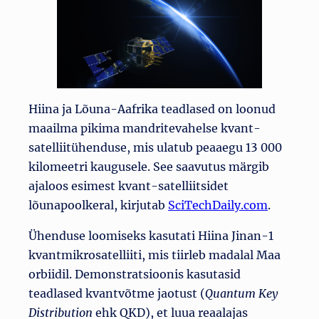
Hiina ja Lõuna-Aafrika teadlased on loonud
maailma pikima mandritevahelse kvant-
satelliitühenduse, mis ulatub peaaegu 13 000
kilomeetri kaugusele. See saavutus märgib
ajaloos esimest kvant-satelliitsidet
lõunapoolkeral, kirjutab
SciTechDaily.com
.
Ühenduse loomiseks kasutati Hiina Jinan-1
kvantmikrosatelliiti, mis tiirleb madalal Maa
orbiidil. Demonstratsioonis kasutasid
teadlased kvantvõtme jaotust (
Quantum Key
Distribution
ehk QKD), et luua reaalajas