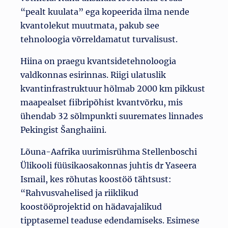
“pealt kuulata” ega kopeerida ilma nende
kvantolekut muutmata, pakub see
tehnoloogia võrreldamatut turvalisust.
Hiina on praegu kvantsidetehnoloogia
valdkonnas esirinnas. Riigi ulatuslik
kvantinfrastruktuur hõlmab 2000 km pikkust
maapealset fiibripõhist kvantvõrku, mis
ühendab 32 sõlmpunkti suuremates linnades
Pekingist Šanghaiini.
Lõuna-Aafrika uurimisrühma Stellenboschi
Ülikooli füüsikaosakonnas juhtis dr Yaseera
Ismail, kes rõhutas koostöö tähtsust:
“Rahvusvahelised ja riiklikud
koostööprojektid on hädavajalikud
tipptasemel teaduse edendamiseks. Esimese