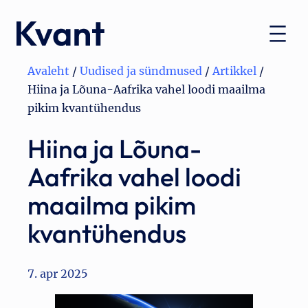
Liigu
sisu
juurde
Avaleht
/
Uudised ja sündmused
/
Artikkel
/
Hiina ja Lõuna-Aafrika vahel loodi maailma
pikim kvantühendus
Hiina ja Lõuna-
Aafrika vahel loodi
maailma pikim
kvantühendus
7. apr 2025