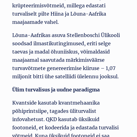
krüpteerimisvõtmeid, millega edastati
turvaliselt pilte Hiina ja Lõuna-Aafrika
maajaamade vahel.
Lõuna-Aafrikas asuva Stellenboschi Ülikooli
soodsad ilmastikutingimused, eriti selge
taevas ja madal õhuniiskus, võimaldasid
maajaamal saavutada märkimisväärse
turvavõtmete genereerimise kiiruse – 1,07
miljonit bitti ühe satelliidi ülelennu jooksul.
Ülim turvalisus ja uudne paradigma
Kvantside kasutab kvantmehaanika
põhiprintsiipe, tagades üliturvalist
infovahetust. QKD kasutab üksikuid
footoneid, et kodeerida ja edastada turvalisi
võtmeid. Kuna üksikuid footoneid ei saa